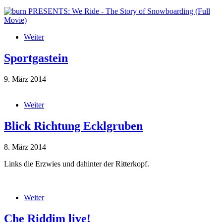
burn PRESENTS: We Ride - The Story of
Snowboarding (Full Movie)
Weiter
über We Ride - The Story of Snowboarding
Sportgastein
9. März 2014
hundeschlitten_sportgastein.JPG
Weiter
über Sportgastein
Blick Richtung Ecklgruben
8. März 2014
Links die Erzwies und dahinter der Ritterkopf.
ecklgruben_erzwies_ritterkopf.JPG
Weiter
über Blick Richtung Ecklgruben
Che Riddim live!