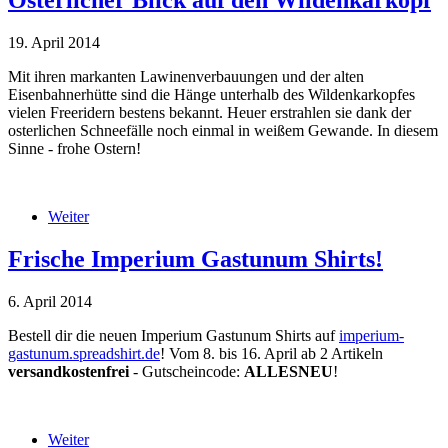
19. April 2014
Mit ihren markanten Lawinenverbauungen und der alten
Eisenbahnerhütte sind die Hänge unterhalb des Wildenkarkopfes
vielen Freeridern bestens bekannt. Heuer erstrahlen sie dank der
osterlichen Schneefälle noch einmal in weißem Gewande. In diesem
Sinne - frohe Ostern!
IMG_1822.JPG
Weiter
über Osterlicher Blick auf den Wildenkarkopf
Frische Imperium Gastunum Shirts!
6. April 2014
Bestell dir die neuen Imperium Gastunum Shirts auf
imperium-
gastunum.spreadshirt.de
! Vom 8. bis 16. April ab 2 Artikeln
versandkostenfrei
- Gutscheincode:
ALLESNEU
!
Imperium_Gastunum_Shirts.jpg
Weiter
über Frische Imperium Gastunum Shirts!