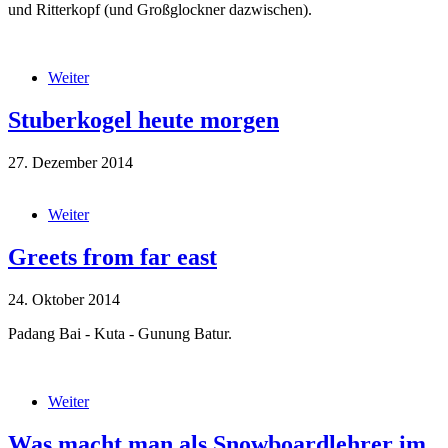
und Ritterkopf (und Großglockner dazwischen).
IMG_2984.JPG
Weiter
über Vom Stubner aus ...
Stuberkogel heute morgen
27. Dezember 2014
image.jpg
Weiter
über Stuberkogel heute morgen
Greets from far east
24. Oktober 2014
Padang Bai - Kuta - Gunung Batur.
IMG_2105.JPG
Weiter
über Greets from far east
Was macht man als Snowboardlehrer im