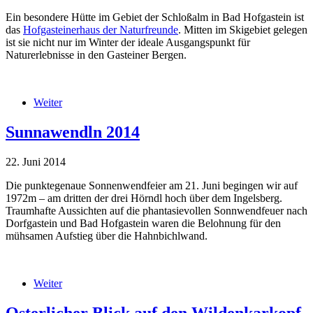
Ein besondere Hütte im Gebiet der Schloßalm in Bad Hofgastein ist
das
Hofgasteinerhaus der Naturfreunde
. Mitten im Skigebiet gelegen
ist sie nicht nur im Winter der ideale Ausgangspunkt für
Naturerlebnisse in den Gasteiner Bergen.
hofgasteinerhaus.jpg
Weiter
über Das Hofgasteinerhaus
Sunnawendln 2014
22. Juni 2014
Die punktegenaue Sonnenwendfeier am 21. Juni begingen wir auf
1972m – am dritten der drei Hörndl hoch über dem Ingelsberg.
Traumhafte Aussichten auf die phantasievollen Sonnwendfeuer nach
Dorfgastein und Bad Hofgastein waren die Belohnung für den
mühsamen Aufstieg über die Hahnbichlwand.
IMG_1921.JPG
Weiter
über Sunnawendln 2014
Osterlicher Blick auf den Wildenkarkopf