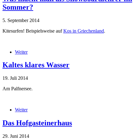
Sommer?
5. September 2014
Kitesurfen! Beispielsweise auf
Kos in Griechenland
.
kitesurf-kos.jpg
Weiter
über Was macht man als Snowboardlehrer im Sommer?
Kaltes klares Wasser
19. Juli 2014
Am Palfnersee.
IMG_2026.JPG
Weiter
über Kaltes klares Wasser
Das Hofgasteinerhaus
29. Juni 2014