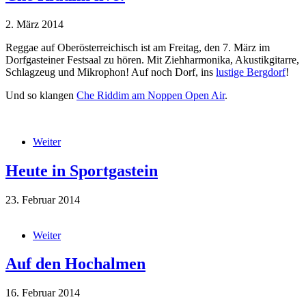
2. März 2014
Reggae auf Oberösterreichisch ist am Freitag, den 7. März im
Dorfgasteiner Festsaal zu hören. Mit Ziehharmonika, Akustikgitarre,
Schlagzeug und Mikrophon! Auf noch Dorf, ins
lustige Bergdorf
!
Und so klangen
Che Riddim am Noppen Open Air
.
che-riddim-reggae-night.jpg
Weiter
über Che Riddim live!
Heute in Sportgastein
23. Februar 2014
IMG_1763.JPG
Weiter
über Heute in Sportgastein
Auf den Hochalmen
16. Februar 2014