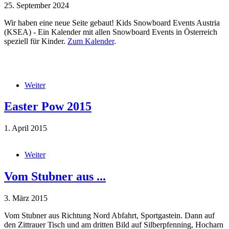
25. September 2024
Wir haben eine neue Seite gebaut! Kids Snowboard Events Austria
(KSEA) - Ein Kalender mit allen Snowboard Events in Österreich
speziell für Kinder.
Zum Kalender
.
screenshot.png
Weiter
über Kids Snowboard Events Austria
Easter Pow 2015
1. April 2015
IMG_3019.JPG
Weiter
über Easter Pow 2015
Vom Stubner aus ...
3. März 2015
Vom Stubner aus Richtung Nord Abfahrt, Sportgastein. Dann auf
den Zittrauer Tisch und am dritten Bild auf Silberpfenning, Hocharn